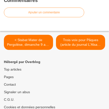
Commentaires
Ajouter un commentaire
< Stabat Mater de
Trois voix pour Pâques
Pergolèse, dimanche 9 avril
(article du journal L'Alsace
16h30 à église saint-Blaise
du 06/04/2017) >
de MOOSLARGUE
Hébergé par Overblog
Top articles
Pages
Contact
Signaler un abus
C.G.U.
Cookies et données personnelles