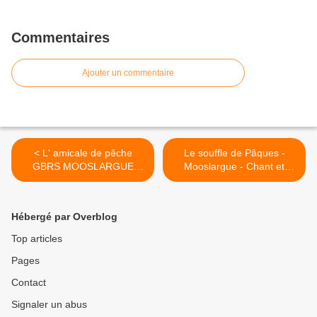
Commentaires
Ajouter un commentaire
< L' amicale de pêche
Le souffle de Pâques -
GBRS MOOSLARGUE
Mooslargue - Chant et
organise une journée de
spiritualité (article du journal
Pêche à la truite, dimanche
DNA du 20/04/2017) >
2 octobre 2016
Hébergé par Overblog
Top articles
Pages
Contact
Signaler un abus