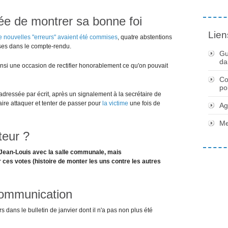
ée de montrer sa bonne foi
Lien
e nouvelles "erreurs" avaient été commises
, quatre abstentions
ises dans le compte-rendu.
Gu
da
insi une occasion de rectifier honorablement ce qu'on pouvait
Co
po
adressée par écrit, après un signalement à la secrétaire de
faire attaquer et tenter de passer pour
la victime
une fois de
Ag
Me
teur ?
ean-Louis avec la salle communale, mais
es votes (histoire de monter les uns contre les autres
communication
s dans le bulletin de janvier dont il n'a pas non plus été