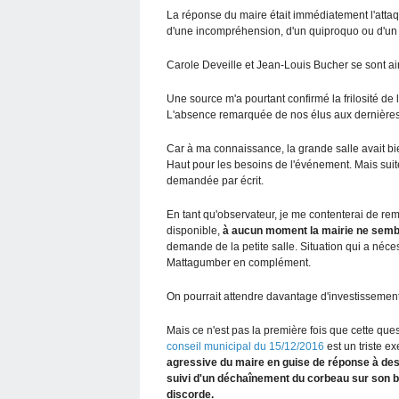
La réponse du maire était immédiatement l'attaq
d'une incompréhension, d'un quiproquo ou d'un 
Carole Deveille et Jean-Louis Bucher se sont a
Une source m'a pourtant confirmé la frilosité de la
L'absence remarquée de nos élus aux dernières f
Car à ma connaissance, la grande salle avait b
Haut pour les besoins de l'événement. Mais suite à
demandée par écrit.
En tant qu'observateur, je me contenterai de rem
disponible,
à aucun moment la mairie ne semble
demande de la petite salle. Situation qui a néce
Mattagumber en complément.
On pourrait attendre davantage d'investissement
Mais ce n'est pas la première fois que cette quest
conseil municipal du 15/12/2016
est un triste e
agressive du maire en guise de réponse à de
suivi d'un déchaînement du corbeau sur son b
discorde.