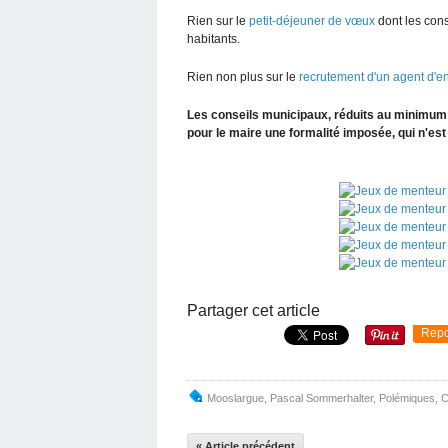
Rien sur le
petit-déjeuner de vœux
dont les con
habitants.
Rien non plus sur le
recrutement d'un agent d'en
Les conseils municipaux, réduits au minimum l
pour le maire une formalité imposée, qui n'est
Partager cet article
Repo
Mooslargue
,
Pascal Sommerhalter
,
Polémiques
,
C
« Article précédent