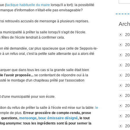
ue (
tactique habituelle du maire
lorsqu'il a tort): la possibilité
manque d'information n'était-elle pas envisageable?
insi retrouvés accusés de mensonge à plusieurs reprises.
Arch
 municipalité à prêter la salle lorsqu'il s'agit de l'école.
20
êtes de l'école tendrait à confirmer cela.
20
ien été demandée, car plus spacieuse que celle de Seppois-le-
 un refus oral, c'est la petite salle attenante qui a alors été
20
20
arquer que dans tous les cas si la grande salle était bien
20
 l'avoir proposée...
se contentant de répondre oui à la
ssité le montage d'un chapiteau prêté par l'association
20
20
 d'une municipalité pour son école.
20
ion du refus de prêter la salle à l'école est mise sur la table:
le
xemple de plus.
Erreur grossière de compte-rendu, prose
20
s questions,
mensonge
,
bouc émissaire désigné
, le tout
log anonyme: tous les ingrédients sont là pour semer la
20