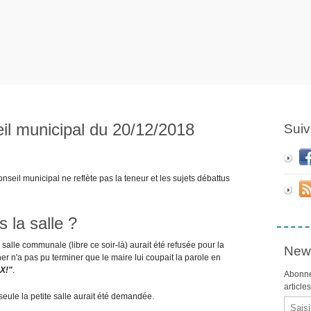
il municipal du 20/12/2018
Suiv
nseil municipal ne reflète pas la teneur et les sujets débattus
 la salle ?
salle communale (libre ce soir-là) aurait été refusée pour la
News
er n'a pas pu terminer que le maire lui coupait la parole en
X!"
.
Abonne
article
seule la petite salle aurait été demandée.
Email