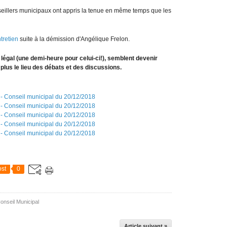
seillers municipaux ont appris la tenue en même temps que les
tretien
suite à la démission d'Angélique Frelon.
égal (une demi-heure pour celui-ci!), semblent devenir
 plus le lieu des débats et des discussions.
st
0
onseil Municipal
Article suivant »