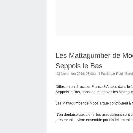
Les Mattagumber de Moo
Seppois le Bas
23 Novembre 2019, 08:00am
|
Publié par Robin Burgl
Diffusion en direct sur France 3 Alsace dans le 
Seppois le Bas, dans lequel on voit les Mattag
Les Mattagumber de Mooslargue contribuent à f
N'en déplaise aux aigris, les associations sont uti
préservant le vivre ensemble parfois tellement m