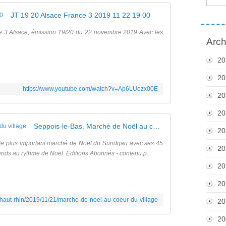
JT 19 20 Alsace France 3 2019 11 22 19 00
e 3 Alsace, émission 19/20 du 22 novembre 2019 Avec les
Arch
20
20
https://www.youtube.com/watch?v=Ap6LUozx00E
20
20
Seppois-le-Bas. Marché de Noël au cœur du village
20
le plus important marché de Noël du Sundgau avec ses 45
20
nds au rythme de Noël. Editions Abonnés - contenu p...
20
20
r/haut-rhin/2019/11/21/marche-de-noel-au-coeur-du-village
20
20