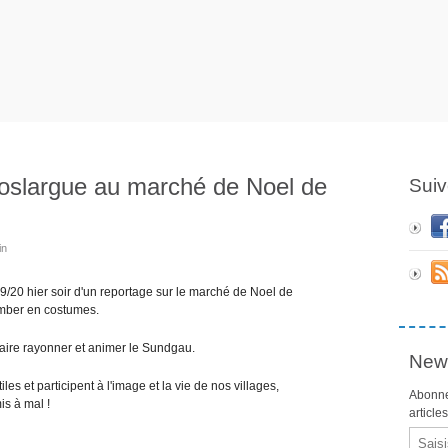
slargue au marché de Noel de
Suiv
in
19/20 hier soir d'un reportage sur le marché de Noel de
umber en costumes.
aire rayonner et animer le Sundgau.
News
les et participent à l'image et la vie de nos villages,
Abonne
is à mal !
article
Email