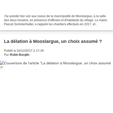
J'ai assisté hier soir aux voeux de la municipalité de Mooslargue, à la salle
des deux moulins, en présence d'officiels et d'habitants du village. Le maire,
Pascal Sommerhalter, a rappelé les chantiers effectués en 2017, et
présentés ceux qui seront engagés...
La délation à Mooslargue, un choix assumé ?
Publié le 02/12/2017 à 17:30
Par
Robin Burglin