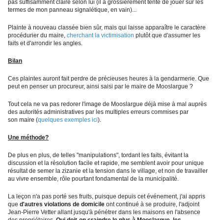
pas suffisamment claire selon lui (il a grossièrement tenté de jouer sur les
termes de mon panneau signalétique, en vain)...
Plainte à nouveau classée bien sûr, mais qui laisse apparaître le caractère
procédurier du maire,
cherchant la victimisation
plutôt que d'assumer les
faits et d'arrondir les angles.
Bilan
Ces plaintes auront fait perdre de précieuses heures à la gendarmerie. Que
peut en penser un procureur, ainsi saisi par le maire de Mooslargue ?
Tout cela ne va pas redorer l'image de Mooslargue déjà mise à mal auprès
des autorités administratives par les multiples erreurs commises par
son maire (
quelques exemples ici
).
Une méthode?
De plus en plus, de telles "manipulations", tordant les faits, évitant la
discussion et la résolution facile et rapide, me semblent avoir pour unique
résultat de semer la zizanie et la tension dans le village, et non de travailler
au vivre ensemble, rôle pourtant fondamental de la municipalité.
La leçon n'a pas porté ses fruits, puisque depuis cet événement, j'ai appris
que
d'autres violations de domicile
ont continué à se produire, l'adjoint
Jean-Pierre Vetter allant jusqu'à pénétrer dans les maisons en l'absence