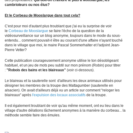
des propriétaires.
Qui doit-on craindre le plus à Mooslargue, les
cambrioleurs ou nos élus?
Et le Corbeau de Mooslargue dans tout cela?
C'est pour moi d'autant plus troublant que j'ai eu la surprise de voir
le
Corbeau de Mooslargue
se faire l'écho de la question de la
vidéosurveillance sur un blog anonyme, toujours dans le mode du sous-
entendu... comment pouvait-il être au courant d'une affaire n'ayant touché
dans le village que moi, le maire Pascal Sommerhalter et l'adjoint Jean-
Pierre Vetter?
Cette publication courageusement anonyme utilise le ton désobligeant
habituel, et un jeu de mots peu subtil sur mon prénom (Robin) pour titrer
:
"Robois des bains et les blaireaux"
(voir ci-dessous).
Le blaireau et la sauterelle sont d'ailleurs les deux animaux utilisés pour
désigner les membres de la troupe des Mattagumber (sauterelle en
alsacien). On avait d'ailleurs déjà vu un article sur comment "reloger les
blaireaux" après
l'expulsion des locaux associatifs
de la troupe.
Il est également troublant de voir qu'au même moment, ont eu lieu dans le
village d'autre délations lâchement anonymes à la manière du corbeau... la
méthode semble faire des émules.