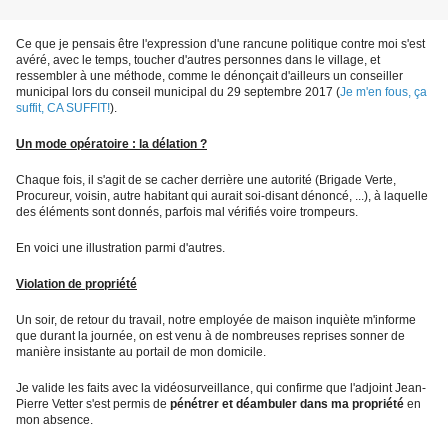
Ce que je pensais être l'expression d'une rancune politique contre moi s'est
avéré, avec le temps, toucher d'autres personnes dans le village, et
ressembler à une méthode, comme le dénonçait d'ailleurs un conseiller
municipal lors du conseil municipal du 29 septembre 2017 (
Je m'en fous, ça
suffit, CA SUFFIT!
).
Un mode opératoire : la délation ?
Chaque fois, il s'agit de se cacher derrière une autorité (Brigade Verte,
Procureur, voisin, autre habitant qui aurait soi-disant dénoncé, ...), à laquelle
des éléments sont donnés, parfois mal vérifiés voire trompeurs.
En voici une illustration parmi d'autres.
Violation de propriété
Un soir, de retour du travail, notre employée de maison inquiète m'informe
que durant la journée, on est venu à de nombreuses reprises sonner de
manière insistante au portail de mon domicile.
Je valide les faits avec la vidéosurveillance, qui confirme que l'adjoint Jean-
Pierre Vetter s'est permis de
pénétrer et déambuler dans ma propriété
en
mon absence.