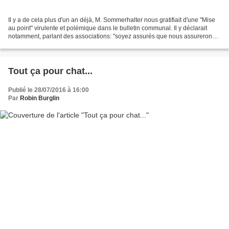
Il y a de cela plus d'un an déjà, M. Sommerhalter nous gratifiait d'une "Mise
au point" virulente et polémique dans le bulletin communal. Il y déclarait
notamment, parlant des associations: "soyez assurés que nous assurerons
notre mandat en toute honnêteté...
Tout ça pour chat...
Publié le 28/07/2016 à 16:00
Par
Robin Burglin