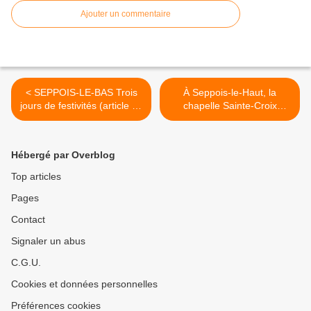
Ajouter un commentaire
< SEPPOIS-LE-BAS Trois
À Seppois-le-Haut, la
jours de festivités (article du
chapelle Sainte-Croix
journal L'Alsace du
s’anime (article du journal
23/11/2017)
L'Alsace du 27/11/2017) >
Hébergé par Overblog
Top articles
Pages
Contact
Signaler un abus
C.G.U.
Cookies et données personnelles
Préférences cookies