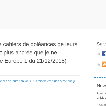
es cahiers de doléances de leurs
Suiv
st plus ancrée que je ne
site Europe 1 du 21/12/2018)
Les maires recuei
News
D
Abonne
e
article
p
Email
u