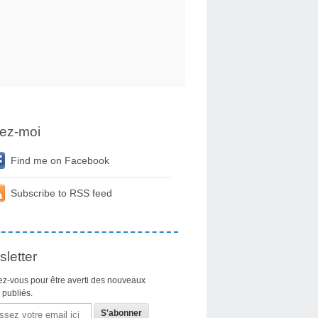
ez-moi
Find me on Facebook
Subscribe to RSS feed
llent les cahiers de doléances de leurs habitants : "La misère est plus 
letter
z-vous pour être averti des nouveaux
s publiés.