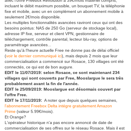
avec l'offre Freebox Révolution à 39€/mois matériel compris,
incluant le débit maximum possible, un bouquet TV, la téléphonie
fixe et mobile, avec un en complément un abonnement mobile à
seulement 2€/mois disponible.
Les multiples fonctionnalités avancées raviront ceux qui ont des
besoins pointus: NAS de 250 Go (serveur de stockage local),
adresse IP fixe, serveur et client VPN, gestionnaire de
téléchargement, contrôle parental, lecteur blu-ray, options de
paramétrage avancées...
Reste qu'à l'heure actuelle Free ne donne pas de délai officiel
(
voir le dernier communiqué ici
), mais depuis 2 mois que leur
commercialisation a commencé sur Rosace, 130 villages ont été
connectés, ce qui est de bon augure.
EDIT le 11/07/2019: selon Rosace, ce sont maintenant 234
villages qui sont couverts par Free, Mooslargue le sera très
probablement avant la fin de l'année.
EDIT le 25/09/2019: Mooslargue est désormais couvert par
l'offre Free.
EDIT le 17/11/2019:
A noter que depuis quelques semaines,
l'abonnement Freebox Delta intégre gratuitement Amazon
Prime
(valeur 5.99€/mois).
Et Orange?
L'opérateur historique n'a pas encore annoncé de date de
commercialisation de ses offres sur le réseau Rosace. Mais il est