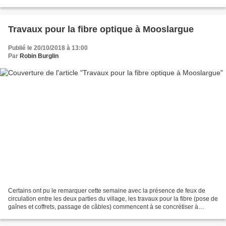
Fibre, dans les communes d'Aubers, Bois-Grenie... Fort...
Travaux pour la fibre optique à Mooslargue
Publié le 20/10/2018 à 13:00
Par
Robin Burglin
Certains ont pu le remarquer cette semaine avec la présence de feux de
circulation entre les deux parties du village, les travaux pour la fibre (pose de
gaînes et coffrets, passage de câbles) commencent à se concrétiser à
Mooslargue. Après la mise en...