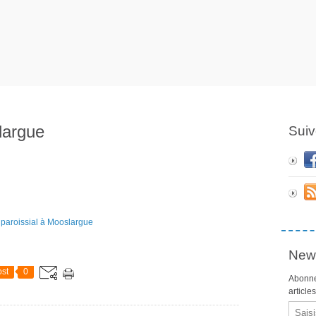
largue
Suiv
News
st
0
Abonne
article
Email